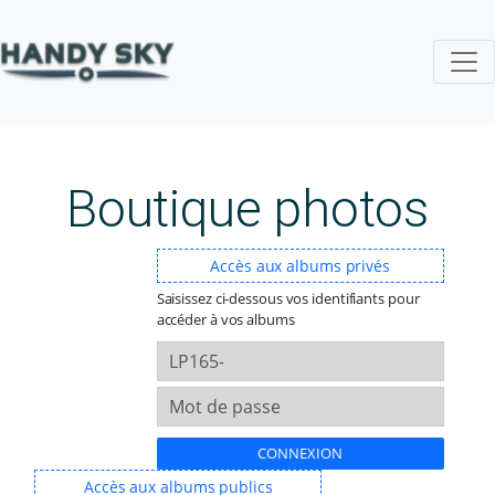
Aller
au
contenu
Boutique photos
Accès aux albums privés
Saisissez ci-dessous vos identifiants pour
accéder à vos albums
CONNEXION
Accès aux albums publics